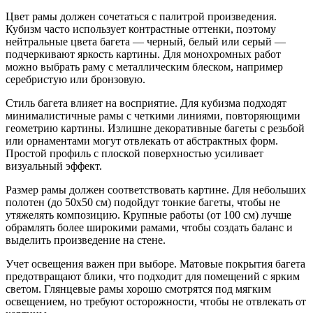
Цвет рамы должен сочетаться с палитрой произведения.
Кубизм часто использует контрастные оттенки, поэтому
нейтральные цвета багета — черный, белый или серый —
подчеркивают яркость картины. Для монохромных работ
можно выбрать раму с металлическим блеском, например
серебристую или бронзовую.
Стиль багета влияет на восприятие. Для кубизма подходят
минималистичные рамы с четкими линиями, повторяющими
геометрию картины. Излишне декоративные багеты с резьбой
или орнаментами могут отвлекать от абстрактных форм.
Простой профиль с плоской поверхностью усиливает
визуальный эффект.
Размер рамы должен соответствовать картине. Для небольших
полотен (до 50х50 см) подойдут тонкие багеты, чтобы не
утяжелять композицию. Крупные работы (от 100 см) лучше
обрамлять более широкими рамами, чтобы создать баланс и
выделить произведение на стене.
Учет освещения важен при выборе. Матовые покрытия багета
предотвращают блики, что подходит для помещений с ярким
светом. Глянцевые рамы хорошо смотрятся под мягким
освещением, но требуют осторожности, чтобы не отвлекать от