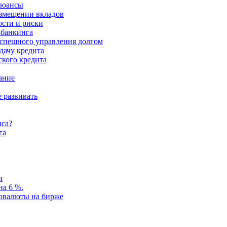
нюансы
азмещении вкладов
ости и риски
-банкинга
спешного управления долгом
дачу кредита
ского кредита
ание
е развивать
иса?
га
и
на 6 %.
овалюты на бирже