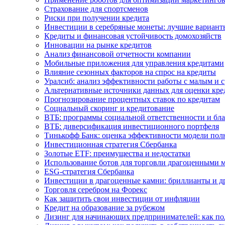
Страхование для спортсменов
Риски при получении кредита
Инвестиции в серебряные монеты: лучшие вариант
Кредиты и финансовая устойчивость домохозяйств
Инновации на рынке кредитов
Анализ финансовой отчетности компании
Мобильные приложения для управления кредитами
Влияние сезонных факторов на спрос на кредиты
Уралсиб: анализ эффективности работы с малым и 
Альтернативные источники данных для оценки кре
Прогнозирование процентных ставок по кредитам
Социальный скоринг и кредитование
ВТБ: программы социальной ответственности и бла
ВТБ: диверсификация инвестиционного портфеля
Тинькофф Банк: оценка эффективности модели пол
Инвестиционная стратегия Сбербанка
Золотые ETF: преимущества и недостатки
Использование ботов для торговли драгоценными 
ESG-стратегия Сбербанка
Инвестиции в драгоценные камни: бриллианты и д
Торговля серебром на Форекс
Как защитить свои инвестиции от инфляции
Кредит на образование за рубежом
Лизинг для начинающих предпринимателей: как п