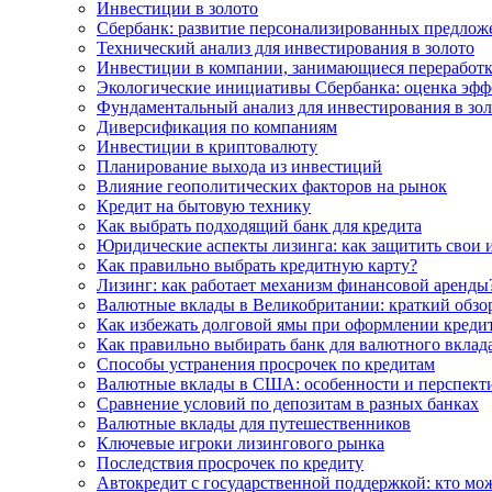
Инвестиции в золото
Сбербанк: развитие персонализированных предлож
Технический анализ для инвестирования в золото
Инвестиции в компании, занимающиеся переработк
Экологические инициативы Сбербанка: оценка эфф
Фундаментальный анализ для инвестирования в зо
Диверсификация по компаниям
Инвестиции в криптовалюту
Планирование выхода из инвестиций
Влияние геополитических факторов на рынок
Кредит на бытовую технику
Как выбрать подходящий банк для кредита
Юридические аспекты лизинга: как защитить свои 
Как правильно выбрать кредитную карту?
Лизинг: как работает механизм финансовой аренды
Валютные вклады в Великобритании: краткий обзо
Как избежать долговой ямы при оформлении креди
Как правильно выбирать банк для валютного вклад
Способы устранения просрочек по кредитам
Валютные вклады в США: особенности и перспект
Сравнение условий по депозитам в разных банках
Валютные вклады для путешественников
Ключевые игроки лизингового рынка
Последствия просрочек по кредиту
Автокредит с государственной поддержкой: кто мож