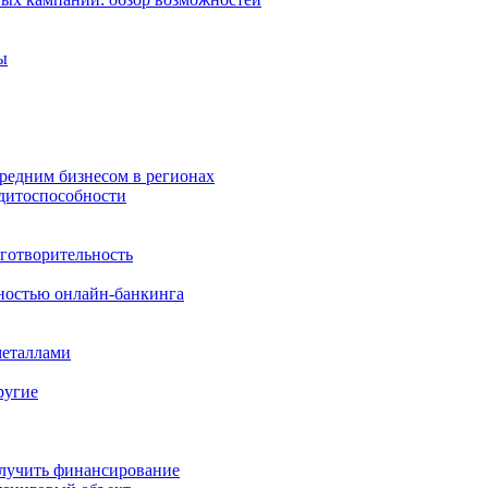
ы
средним бизнесом в регионах
дитоспособности
готворительность
ностью онлайн-банкинга
металлами
ругие
олучить финансирование