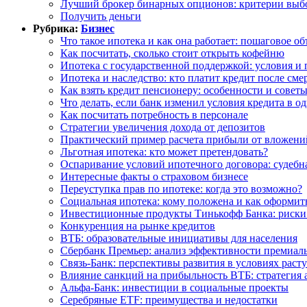
Лучший брокер бинарных опционов: критерии выб
Получить деньги
Рубрика:
Бизнес
Что такое ипотека и как она работает: пошаговое о
Как посчитать, сколько стоит открыть кофейню
Ипотека с государственной поддержкой: условия и
Ипотека и наследство: кто платит кредит после см
Как взять кредит пенсионеру: особенности и совет
Что делать, если банк изменил условия кредита в 
Как посчитать потребность в персонале
Стратегии увеличения дохода от депозитов
Практический пример расчета прибыли от вложений
Льготная ипотека: кто может претендовать?
Оспаривание условий ипотечного договора: судебн
Интересные факты о страховом бизнесе
Переуступка прав по ипотеке: когда это возможно?
Социальная ипотека: кому положена и как оформит
Инвестиционные продукты Тинькофф Банка: риски 
Конкуренция на рынке кредитов
ВТБ: образовательные инициативы для населения
Сбербанк Премьер: анализ эффективности премиал
Связь-Банк: перспективы развития в условиях рас
Влияние санкций на прибыльность ВТБ: стратегия 
Альфа-Банк: инвестиции в социальные проекты
Серебряные ETF: преимущества и недостатки