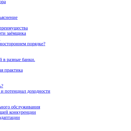
ора
бъяснение
 преимущества
ерти заёмщика
ы
одностороннем порядке?
 в разные банки.
ая практика
ь?
и потенциал доходности
ьного обслуживания
тущей конкуренции
адаптации