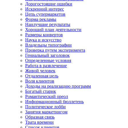
Дорогостоящие ошибки
Искренний интерес
Цепь супермаркетов
Форма рекламы
Наилучшие результаты
Хороший план деятельности
Размеры конвертов
Наука и искусство
Владельцы типографии
Проверка путем эксперимента
Гениальный заголовок
Определенные условия
Работа в развлечение
Живой человек
Отдаленная цель
Воля клиентов
Доходы на реализацию программ
Богатый старик
Романтический ореол
Информационный бюллетень
Политическое лобби
Занятия маркетингом
Образная связь
Трата времени
Список клиентов