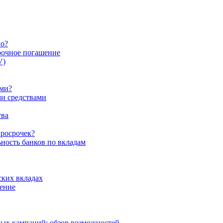
но?
срочное погашение
V)
ами?
ми средствами
тва
просрочек?
ность банков по вкладам
ских вкладах
рение
ых кампаний: обзор возможностей