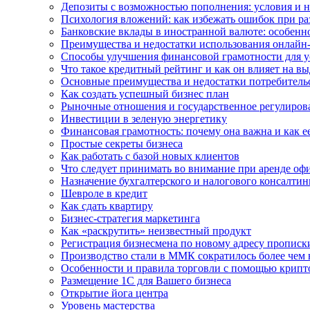
Депозиты с возможностью пополнения: условия и 
Психология вложений: как избежать ошибок при р
Банковские вклады в иностранной валюте: особенн
Преимущества и недостатки использования онлайн
Способы улучшения финансовой грамотности для у
Что такое кредитный рейтинг и как он влияет на вы
Основные преимущества и недостатки потребитель
Как создать успешный бизнес план
Рыночные отношения и государственное регулиров
Инвестиции в зеленую энергетику
Финансовая грамотность: почему она важна и как е
Простые секреты бизнеса
Как работать с базой новых клиентов
Что следует принимать во внимание при аренде оф
Назначение бухгалтерского и налогового консалтин
Шевроле в кредит
Как сдать квартиру
Бизнес-стратегия маркетинга
Как «раскрутить» неизвестный продукт
Регистрация бизнесмена по новому адресу прописк
Производство стали в ММК сократилось более чем 
Особенности и правила торговли с помощью крипт
Размещение 1С для Вашего бизнеса
Открытие йога центра
Уровень мастерства