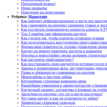
Пенсионный возраст
Начал окарьеры
Поведение на переговорах
Рубрика:
Маркетинг
Как работает рефинансирование и когда оно выгод
Как сэкономить на ипотеке: снижение ставки и до
Как посчитать пожизненную ценность клиента (LT
Топ-5 ошибок при оформлении кредита
Как сделать так, чтобы клиенты оставляли отзывы
Как подготовиться к выступлению перед инвестор
Финансовая грамотность: основы управления свои
Кредит на ремонт квартиры: расчеты и варианты
Ипотека в новостройке: риски задержек строительс
Как настроить email-маркетинг?
Как восстановить свою кредитную историю после 
Законы и нормативные акты, регулирующие деятель
Права и обязанности созаемщика по ипотеке
Микрозаймы и быстрые займы
Крупнейшие страховые компании мира
Важнейшие изменения в законодательстве о банков
Кредитный скоринг: алгоритмы и влияние на одоб
Закладная по ипотеке: что это и когда она нужна?
Что такое кредит и как он отличается от займа?
Знаменитые страховые скандалы
Применение роботов для оптимизации маркетингов