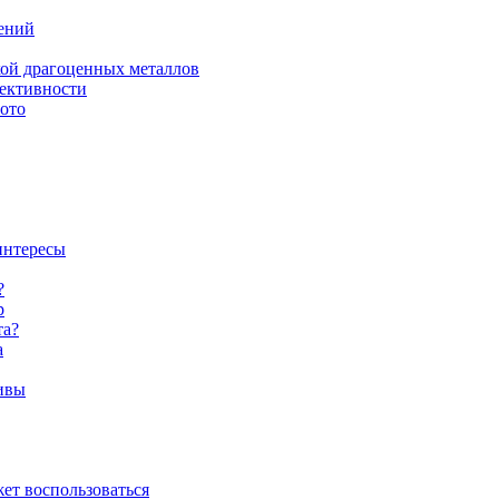
ений
ой драгоценных металлов
ективности
лото
интересы
?
р
та?
а
ивы
ет воспользоваться