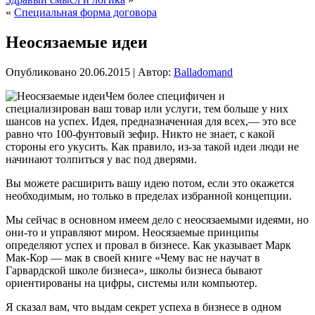
«
Специальная форма договора
Неосязаемые идеи
Опубликовано
20.06.2015
|
Автор:
Balladomand
Чем более специфичен и
специализирован ваш товар или услуги, тем больше у них
шансов на успех. Идея, предназначенная для всех,— это все
равно что 100-фунтовый зефир. Никто не знает, с какой
стороны его укусить. Как правило, из-за такой идеи люди не
начинают толпиться у вас под дверями.
Вы можете расширить вашу идею потом, если это окажется
необходимым, но только в пределах избранной концепции
.
Мы сейчас в основном имеем дело с неосязаемыми идеями, но
они-то и управляют миром. Неосязаемые принципы
определяют успех и провал в бизнесе. Как указывает Марк
Мак-Кор — мак в своей книге «Чему вас не научат в
Гарвардской школе бизнеса», школы бизнеса бывают
ориентированы на цифры, системы или компьютер.
Я сказал вам, что выдам секрет успеха в бизнесе в одном