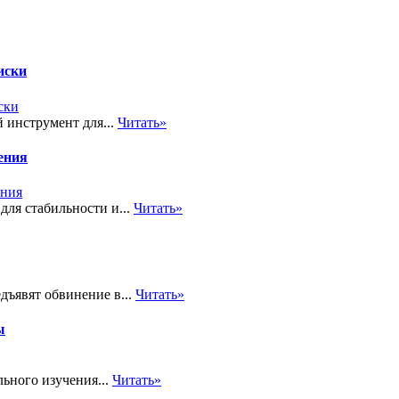
иски
 инструмент для...
Читать»
ения
для стабильности и...
Читать»
едъявят обвинение в...
Читать»
ы
ьного изучения...
Читать»