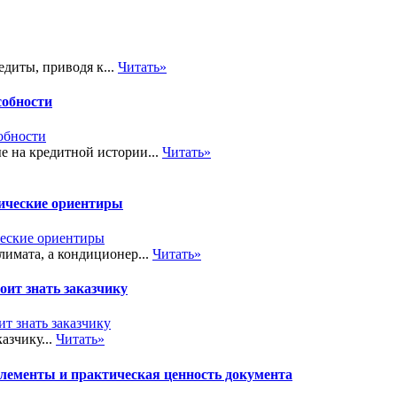
диты, приводя к...
Читать»
собности
 на кредитной истории...
Читать»
тические ориентиры
лимата, а кондиционер...
Читать»
ит знать заказчику
азчику...
Читать»
элементы и практическая ценность документа