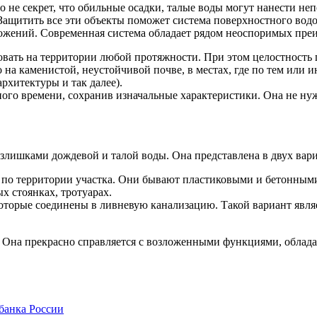
о не секрет, что обильные осадки, талые воды могут нанести н
Защитить все эти объекты поможет система поверхностного вод
ожений. Современная система обладает рядом неоспоримых преи
ать на территории любой протяжности. При этом целостность г
на каменистой, неустойчивой почве, в местах, где по тем или 
хитектуры и так далее).
го времени, сохранив изначальные характеристики. Она не нуж
излишками дождевой и талой воды. Она представлена в двух вар
 по территории участка. Они бывают пластиковыми и бетонными
х стоянках, тротуарах.
которые соединены в ливневую канализацию. Такой вариант явля
. Она прекрасно справляется с возложенными функциями, обла
банка России