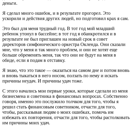
деньги.
Я сделал много ошибок, и в результате прогорел. Это
ускорили и действия других людей, но подготовил крах я сам.
Это был для меня трудный год. В тот год мой младший
ребенок утонул в бассейне; в тот год я обанкротился и в
результате не был приглашен на новый срок в совет
директоров симфонического оркестра Окленда. Они сказали
мне, что у меня и так много проблем, и они не хотят еще
больше обременять меня, так что они не будут на меня в
обиде, если я подам в отставку.
Я знаю, что это такое — оказаться на самом дне и потом вновь
и вновь тыкаться в него носом, ползать по нему и искать
причины неудач. И причины удач тоже.
С этого начались мои первые уроки, которые сделали из меня
бизнесмена и советника в финансовых вопросах. Собственно
говоря, именно это послужило толчком для того, чтобы я
решил стать финансовым советником, отчасти для того,
чтобы, рассказывая людям о моих ошибках, помочь им
избежать их повторения, отчасти для того, чтобы растолковать
им причины моих удач.