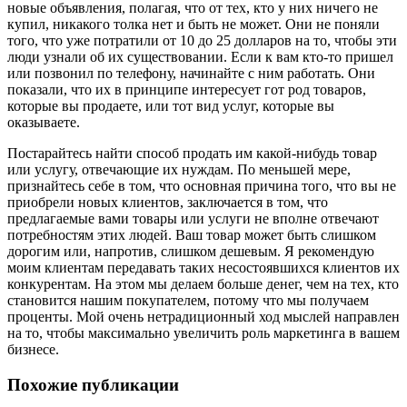
новые объявления, полагая, что от тех, кто у них ничего не
купил, никакого толка нет и быть не может. Они не поняли
того, что уже потратили от 10 до 25 долларов на то, чтобы эти
люди узнали об их существовании. Если к вам кто-то пришел
или позвонил по телефону, начинайте с ним работать. Они
показали, что их в принципе интересует гот род товаров,
которые вы продаете, или тот вид услуг, которые вы
оказываете.
Постарайтесь найти способ продать им какой-нибудь товар
или услугу, отвечающие их нуждам. По меньшей мере,
признайтесь себе в том, что основная причина того, что вы не
приобрели новых клиентов, заключается в том, что
предлагаемые вами товары или услуги не вполне отвечают
потребностям этих людей. Ваш товар может быть слишком
дорогим или, напротив, слишком дешевым. Я рекомендую
моим клиентам передавать таких несостоявшихся клиентов их
конкурентам. На этом мы делаем больше денег, чем на тех, кто
становится нашим покупателем, потому что мы получаем
проценты. Мой очень нетрадиционный ход мыслей направлен
на то, чтобы максимально увеличить роль маркетинга в вашем
бизнесе.
Похожие публикации