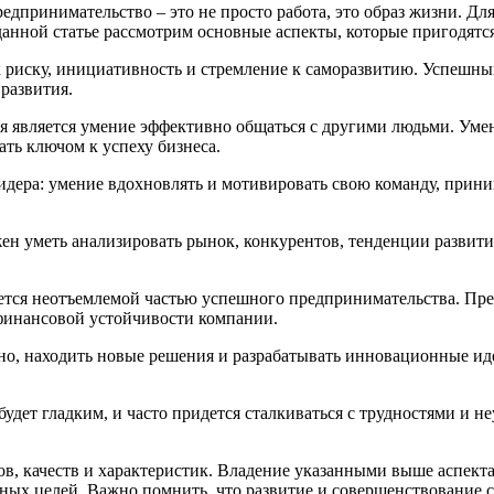
едпринимательство – это не просто работа, это образ жизни. Дл
данной статье рассмотрим основные аспекты, которые пригодят
к риску, инициативность и стремление к саморазвитию. Успешн
развития.
 является умение эффективно общаться с другими людьми. Умен
ать ключом к успеху бизнеса.
идера: умение вдохновлять и мотивировать свою команду, прин
н уметь анализировать рынок, конкурентов, тенденции развити
яется неотъемлемой частью успешного предпринимательства. П
финансовой устойчивости компании.
тно, находить новые решения и разрабатывать инновационные и
удет гладким, и часто придется сталкиваться с трудностями и не
ов, качеств и характеристик. Владение указанными выше аспек
ных целей. Важно помнить, что развитие и совершенствование с