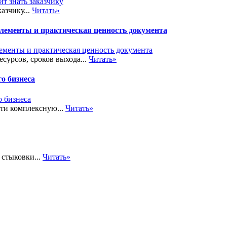
азчику...
Читать»
элементы и практическая ценность документа
сурсов, сроков выхода...
Читать»
о бизнеса
сти комплексную...
Читать»
стыковки...
Читать»