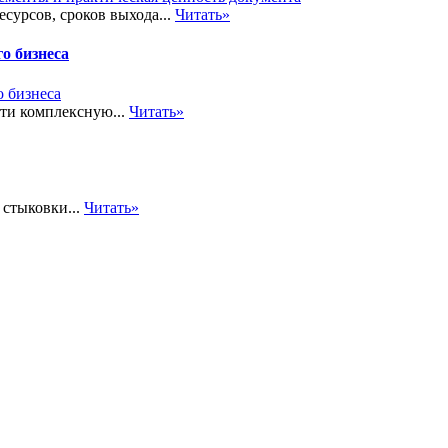
сурсов, сроков выхода...
Читать»
о бизнеса
сти комплексную...
Читать»
стыковки...
Читать»