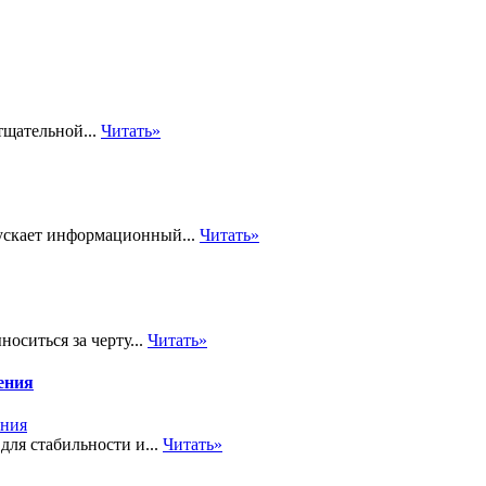
тщательной...
Читать»
пускает информационный...
Читать»
ситься за черту...
Читать»
ения
для стабильности и...
Читать»