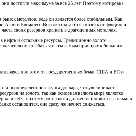
у они достигли максимума за все 25 лет. Поэтому котировка
 рынок металлов, ведь он является более стабильным. Как
ран Азии и Ближнего Востока пытаются снизить инфляцию и
 часть своих резервов хранить в драгоценных металлах.
на нефть и остальные ресурсы. Традиционно золото
т значительно колебаться и тем самым приводят к большим
казываясь при этом от государственных бумаг США и ЕС и
ь и неопределенность курса доллара, что увеличивает
сурсов на золото, так как основная валюта мира является
пали себя, поэтому рост золота должен остановиться только в
банке остановится, она сразу же начнет снижаться.