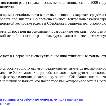
постоянно растут практически, не останавливаясь, и в 2009 год
 инвестиции.
о время нестабильности валютных рынков вкладывать средства в
 золота повышается. Во времена кризиса Центральные банки ст
гоприятной котировке золота в Сбербанке предпочитают огромную
ляется рост цен на основные и драгоценные металлы, рост цен 
ской нестабильности стран, ведь курсы валют в такое время могу
золота в Сбербанке и спекулятивные инвестиционные фонды, от
проса на золото над его предложением, является нестабильност
альные банки многих стран обменивают некоторую часть своих ре
 факторы влияния на котировку золота в Сбербанке еще не исчер
 Аналитики заявляют, что после того как котировка золота в Сбер
вестиции в серебряные монеты: лучшие варианты
го камня