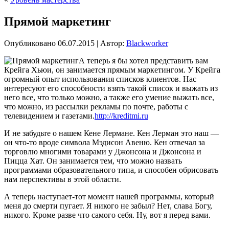
Прямой маркетинг
Опубликовано
06.07.2015
|
Автор:
Blackworker
А теперь я бы хотел представить вам
Крейга Хьюи, он занимается прямым маркетингом. У Крейга
огромный опыт использования списков клиентов. Нас
интересуют его способности взять такой список и выжать из
него все, что только можно, а также его умение выжать все,
что можно, из рассылки рекламы по почте, работы с
телевидением и газетами.
http://kreditmi.ru
И не забудьте о нашем Кене Лермане. Кен Лерман это наш —
он что-то вроде
символа Мэдисон Авеню. Кен отвечал за
торговлю многими товарами у Джонсона и Джонсона и
Пицца Хат. Он занимается тем, что можно назвать
программами образовательного типа, и способен обрисовать
нам перспективы в этой области.
А теперь наступает-тот момент нашей программы, который
меня до смерти пугает. Я никого не забыл? Нет, слава Богу,
никого. Кроме разве что самого себя. Ну, вот я перед вами.