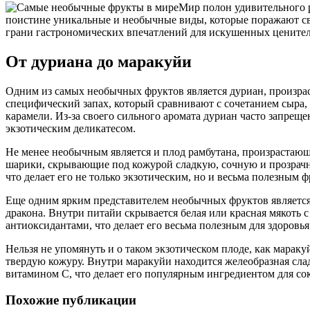
Мир полон удивительного р
поистине уникальные и необычные виды, которые поражают сво
грани гастрономических впечатлений для искушенных ценителе
От дуриана до маракуйи
Одним из самых необычных фруктов является дуриан, произра
специфический запах, который сравнивают с сочетанием сыра,
карамели. Из-за своего сильного аромата дуриан часто запрещ
экзотическим деликатесом.
Не менее необычным является и плод рамбутана, произрастаю
шарики, скрывающие под кожурой сладкую, сочную и прозрачн
что делает его не только экзотическим, но и весьма полезным 
Еще одним ярким представителем необычных фруктов являетс
дракона. Внутри питайи скрывается белая или красная мякоть
антиоксидантами, что делает его весьма полезным для здоровья
Нельзя не упомянуть и о таком экзотическом плоде, как мара
твердую кожуру. Внутри маракуйи находится желеобразная сла
витамином С, что делает его популярным ингредиентом для сок
Похожие публикации