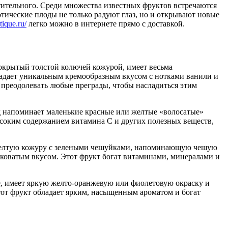
стительного. Среди множества известных фруктов встречаются
тические плоды не только радуют глаз, но и открывают новые
tique.ru/
легко можно в интернете прямо с доставкой.
окрытый толстой колючей кожурой, имеет весьма
бладает уникальным кремообразным вкусом с нотками ванили и
ы преодолевать любые преграды, чтобы насладиться этим
д напоминает маленькие красные или желтые «волосатые»
ысоким содержанием витамина С и других полезных веществ,
 желтую кожуру с зелеными чешуйками, напоминающую чешую
коватым вкусом. Этот фрукт богат витаминами, минералами и
е, имеет яркую желто-оранжевую или фиолетовую окраску и
от фрукт обладает ярким, насыщенным ароматом и богат