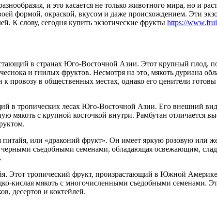
азнообразия, и это касается не только животного мира, но и ра
ей формой, окраской, вкусом и даже происхождением. Эти экзо
й. К слову, сегодня купить экзотические фрукты
https://www.frui
стающий в странах Юго-Восточной Азии. Этот крупный плод, п
 чеснока и гнилых фруктов. Несмотря на это, мякоть дуриана о
ен к провозу в общественных местах, однако его ценители готов
щий в тропических лесах Юго-Восточной Азии. Его внешний ви
ую мякоть с крупной косточкой внутри. Рамбутан отличается в
фруктом.
я питайя, или «драконий фрукт». Он имеет яркую розовую или
 с черными съедобными семенами, обладающая освежающим, слад
.
куйя. Этот тропический фрукт, произрастающий в Южной Америк
дко-кислая мякоть с многочисленными съедобными семенами. Эт
ов, десертов и коктейлей.