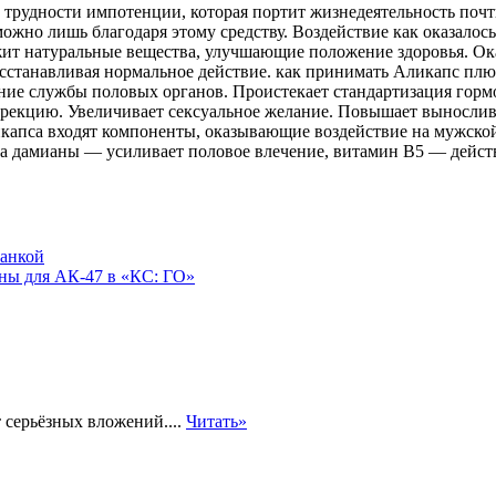
 трудности импотенции, которая портит жизнедеятельность поч
 можно лишь благодаря
этому средству. Воздействие как оказалос
ержит натуральные вещества, улучшающие положение здоровья. О
анавливая нормальное действие. как принимать Аликапс плюс на с
ствование службы половых органов. Проистекает стандартизация го
рекцию. Увеличивает сексуальное желание. Повышает выносливо
икапса входят компоненты, оказывающие воздействие на мужско
ка дамианы — усиливает половое влечение, витамин В5 — дейст
манкой
ины для АК-47 в «КС: ГО»
 серьёзных вложений....
Читать»