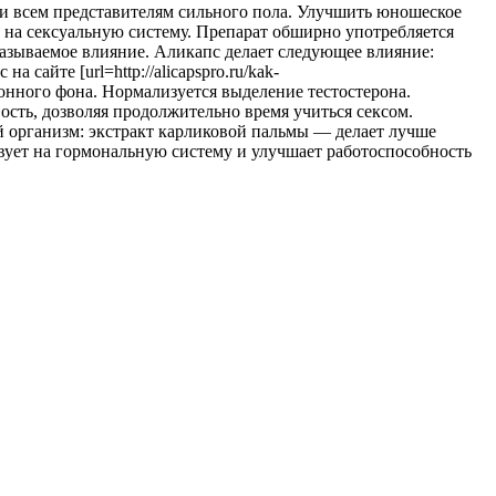
ти всем представителям сильного пола. Улучшить юношеское
ь на сексуальную систему. Препарат обширно употребляется
казываемое влияние. Аликапс делает следующее влияние:
айте [url=http://alicapspro.ru/kak-
рмонного фона. Нормализуется выделение тестостерона.
сть, дозволяя продолжительно время учиться сексом.
й организм: экстракт карликовой пальмы — делает лучше
вует на гормональную систему и улучшает работоспособность