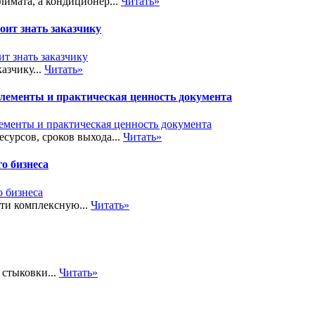
лимата, а кондиционер...
Читать»
ит знать заказчику
азчику...
Читать»
элементы и практическая ценность документа
сурсов, сроков выхода...
Читать»
о бизнеса
сти комплексную...
Читать»
стыковки...
Читать»