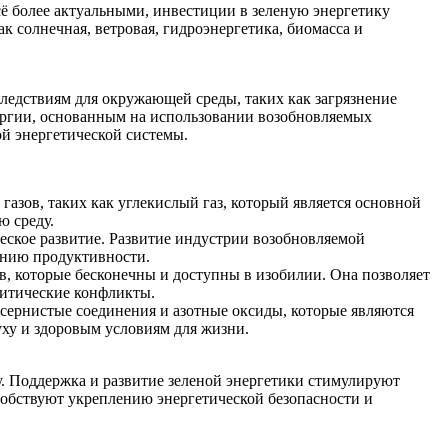
ё более актуальными, инвестиции в зеленую энергетику
к солнечная, ветровая, гидроэнергетика, биомасса и
ледствиям для окружающей среды, таких как загрязнение
нергии, основанным на использовании возобновляемых
й энергетической системы.
азов, таких как углекислый газ, который является основной
ю среду.
еское развитие. Развитие индустрии возобновляемой
ению продуктивности.
в, которые бесконечны и доступны в изобилии. Она позволяет
олитические конфликты.
 сернистые соединения и азотные оксиды, которые являются
уху и здоровым условиям для жизни.
у. Поддержка и развитие зеленой энергетики стимулируют
собствуют укреплению энергетической безопасности и