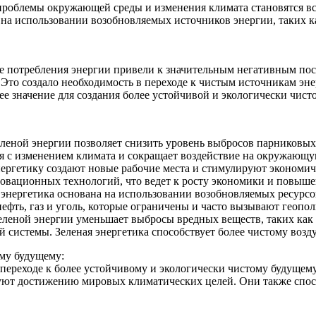
 проблемы окружающей среды и изменения климата становятся вс
на использовании возобновляемых источников энергии, таких ка
е потребления энергии привели к значительным негативным пос
 Это создало необходимость в переходе к чистым источникам э
 значение для создания более устойчивой и экологически чисто
еной энергии позволяет снизить уровень выбросов парниковых г
я с изменением климата и сокращает воздействие на окружающу
ергетику создают новые рабочие места и стимулируют экономич
новационных технологий, что ведет к росту экономики и повыш
энергетика основана на использовании возобновляемых ресурсо
нефть, газ и уголь, которые ограничены и часто вызывают геоп
зеленой энергии уменьшает выбросы вредных веществ, таких как
й системы. Зеленая энергетика способствует более чистому возд
ому будущему:
переходе к более устойчивому и экологически чистому будущем
твуют достижению мировых климатических целей. Они также спо