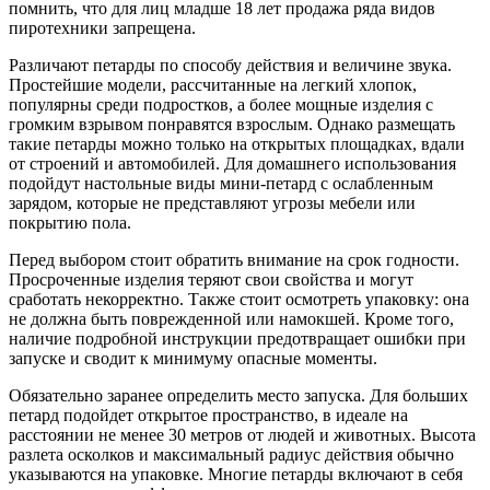
помнить, что для лиц младше 18 лет продажа ряда видов
пиротехники запрещена.
Различают петарды по способу действия и величине звука.
Простейшие модели, рассчитанные на легкий хлопок,
популярны среди подростков, а более мощные изделия с
громким взрывом понравятся взрослым. Однако размещать
такие петарды можно только на открытых площадках, вдали
от строений и автомобилей. Для домашнего использования
подойдут настольные виды мини-петард с ослабленным
зарядом, которые не представляют угрозы мебели или
покрытию пола.
Перед выбором стоит обратить внимание на срок годности.
Просроченные изделия теряют свои свойства и могут
сработать некорректно. Также стоит осмотреть упаковку: она
не должна быть поврежденной или намокшей. Кроме того,
наличие подробной инструкции предотвращает ошибки при
запуске и сводит к минимуму опасные моменты.
Обязательно заранее определить место запуска. Для больших
петард подойдет открытое пространство, в идеале на
расстоянии не менее 30 метров от людей и животных. Высота
разлета осколков и максимальный радиус действия обычно
указываются на упаковке. Многие петарды включают в себя