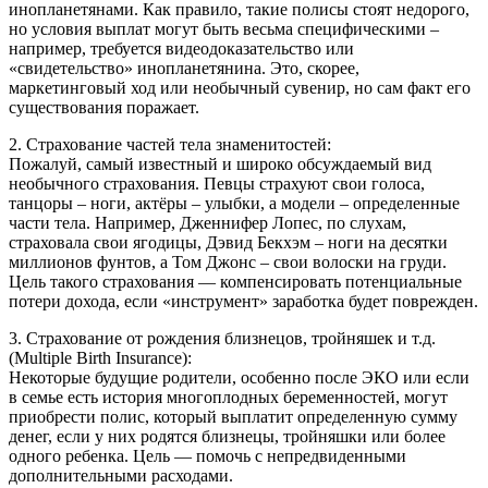
инопланетянами. Как правило, такие полисы стоят недорого,
но условия выплат могут быть весьма специфическими –
например, требуется видеодоказательство или
«свидетельство» инопланетянина. Это, скорее,
маркетинговый ход или необычный сувенир, но сам факт его
существования поражает.
2. Страхование частей тела знаменитостей:
Пожалуй, самый известный и широко обсуждаемый вид
необычного страхования. Певцы страхуют свои голоса,
танцоры – ноги, актёры – улыбки, а модели – определенные
части тела. Например, Дженнифер Лопес, по слухам,
страховала свои ягодицы, Дэвид Бекхэм – ноги на десятки
миллионов фунтов, а Том Джонс – свои волоски на груди.
Цель такого страхования — компенсировать потенциальные
потери дохода, если «инструмент» заработка будет поврежден.
3. Страхование от рождения близнецов, тройняшек и т.д.
(Multiple Birth Insurance):
Некоторые будущие родители, особенно после ЭКО или если
в семье есть история многоплодных беременностей, могут
приобрести полис, который выплатит определенную сумму
денег, если у них родятся близнецы, тройняшки или более
одного ребенка. Цель — помочь с непредвиденными
дополнительными расходами.