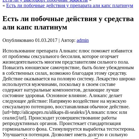
«
Есть ли побочные действия у препарата али капс платинум
Есть ли побочные действия у средства
али капс платинум
Опубликовано
01.03.2017
|
Автор:
admin
Использование препарата Аликапс плюс поможет избавится
от проблемы сексуального бессилия, которое огорчает
жизнедеятельность многим представителям сильного пола.
Повысить юношеское самочувствие, быть более убежденным
в собственных силах, возможно благодаря
этому средству.
Действие оказывается на половую систему. Лекарство широко
используется мужчинами, поскольку в своем составе
содержит натуральные компонентов, делающие лучше
состояние здоровья. Основное влияние. Аликапс делает
следующее действие: Напрямую воздействие на мужскую
сексуальную потенцию, восстанавливая обычное действие.
[url=http://alicapspro.ru/alikaps-ili-sealeks/]Аликапс плюс или
сеалис[/url]. Происходит усовершенствование работы
репродуктивных органов. Проистекает стандартизация
гормонального фона. Стимулируется выработка тестостерона.
Улучшается потенция. Дозволяет иметь долгую и сильную