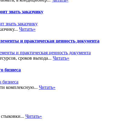
ит знать заказчику
азчику...
Читать»
элементы и практическая ценность документа
сурсов, сроков выхода...
Читать»
о бизнеса
сти комплексную...
Читать»
стыковки...
Читать»