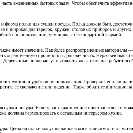
 часть ежедневных бытовых задач. Чтобы обеспечить эффективно
и форма полки для сушки посуды. Полка должна быть достаточн
кая и широкая для тарелок, кружек, столовых приборов и других
обной в использовании, чем полка с нестандартной формой.
 также имеет значение. Наиболее распространенные материалы —
меть ограниченную прочность и долговечность. Нержавеющая ста
. Деревянные полки могут выглядеть элегантно, но требуют осо
онструкцию и удобство использования. Проверьте, есть ли на п
вратить ее скольжение или падение. Также обратите внимание н
я сушки посуды. Если у вас ограниченное пространство, то мо
акже должны гармонировать с остальным интерьером кухни.
ды. Цены на полки могут варьироваться в зависимости от матер