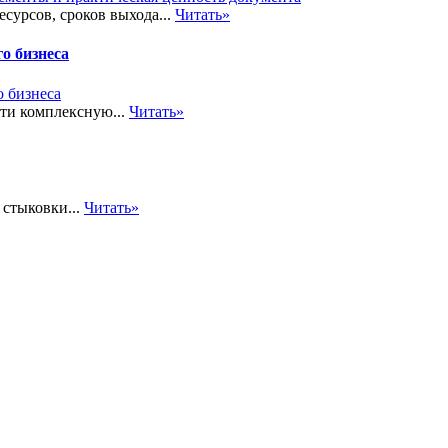
сурсов, сроков выхода...
Читать»
о бизнеса
сти комплексную...
Читать»
стыковки...
Читать»