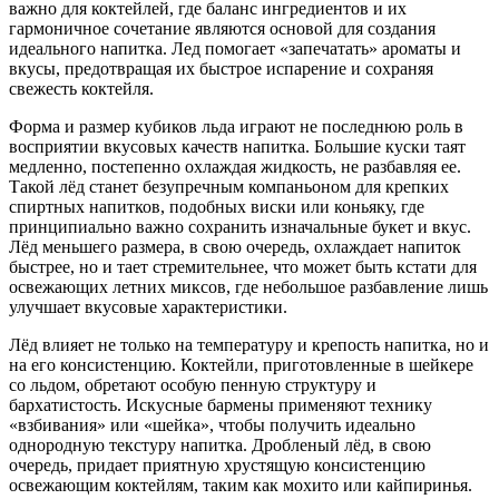
важно для коктейлей, где баланс ингредиентов и их
гармоничное сочетание являются основой для создания
идеального напитка. Лед помогает «запечатать» ароматы и
вкусы, предотвращая их быстрое испарение и сохраняя
свежесть коктейля.
Форма и размер кубиков льда играют не последнюю роль в
восприятии вкусовых качеств напитка. Большие куски таят
медленно, постепенно охлаждая жидкость, не разбавляя ее.
Такой лёд станет безупречным компаньоном для крепких
спиртных напитков, подобных виски или коньяку, где
принципиально важно сохранить изначальные букет и вкус.
Лёд меньшего размера, в свою очередь, охлаждает напиток
быстрее, но и тает стремительнее, что может быть кстати для
освежающих летних миксов, где небольшое разбавление лишь
улучшает вкусовые характеристики.
Лёд влияет не только на температуру и крепость напитка, но и
на его консистенцию. Коктейли, приготовленные в шейкере
со льдом, обретают особую пенную структуру и
бархатистость. Искусные бармены применяют технику
«взбивания» или «шейка», чтобы получить идеально
однородную текстуру напитка. Дробленый лёд, в свою
очередь, придает приятную хрустящую консистенцию
освежающим коктейлям, таким как мохито или кайпиринья.