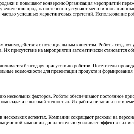
Организация мероприятий пере
увеличению продаж постепенно уступают место инновационным 
 частью успешных маркетинговых стратегий. Использование ро
 взаимодействия с потенциальным клиентом. Роботы создают у
. Их присутствие на мероприятии автоматически становится объ
личивается благодаря присутствию роботов. Посетители проводя
ельные возможности для презентации продукта и формирования 
вию нескольких факторов. Роботы обеспечивают постоянное при
омо-задачи с высокой точностью. Их работа не зависит от врем
в нескольких аспектах. Компании сокращают расходы на персон
овационной компании дополнительно усиливает эффект от их ис