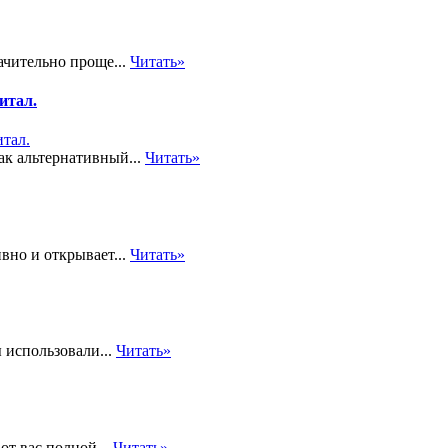
чительно проще...
Читать»
итал.
ак альтернативный...
Читать»
вно и открывает...
Читать»
 использовали...
Читать»
от вас полной...
Читать»