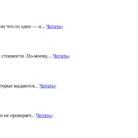
и что-то одно — и...
Читать»
 стоимости. По-моему,...
Читать»
торые выдаются...
Читать»
 не проверяет...
Читать»