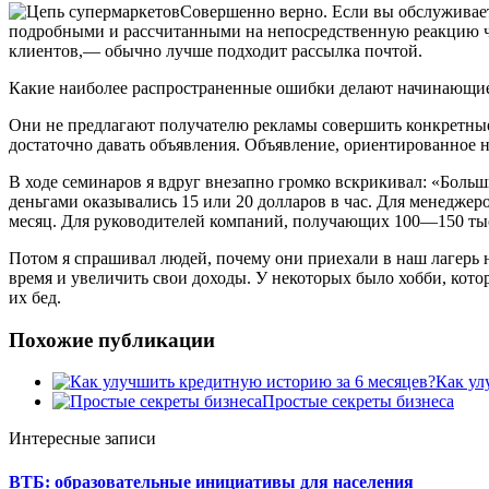
Совершенно верно. Если вы обслуживаете
подробными и рассчитанными на непосредственную реакцию ч
клиентов,— обычно лучше подходит рассылка почтой.
Какие наиболее распространенные ошибки делают начинающи
Они не предлагают
получателю рекламы совершить конкретные 
достаточно давать объявления. Объявление, ориентированное на
В ходе семинаров я вдруг внезапно громко вскрикивал: «Боль
деньгами оказывались 15 или 20 долларов в час. Для менеджер
месяц. Для руководителей компаний, получающих 100—150 тыся
Потом я спрашивал людей, почему они приехали в наш лагерь 
время и увеличить свои доходы. У некоторых было хобби, котор
их бед.
Похожие публикации
Как ул
Простые секреты бизнеса
Интересные записи
ВТБ: образовательные инициативы для населения