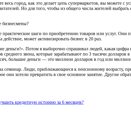
 весь город, как это делает цепь супермаркетов, вы можете с ус
итателей. Но для того, чтобы из общего числа жителей выбра
е бизнесмены?
практические шаги по приобретению товаров или услуг. Они про
 действие, может активизировать бизнес в 20 раз.
шие деньги!». Потом я выборочно спрашивал людей, какая цифра
ов среднего звена, которые зарабатывают по 3 тысячи долларов 
ч, большие деньги — это миллион долларов в год или миллион 
на семинар. Люди, приближающиеся к пенсионному возрасту, при
ое они хотели превратить в свое основное занятие. Другие обрат
учшить кредитную историю за 6 месяцев?