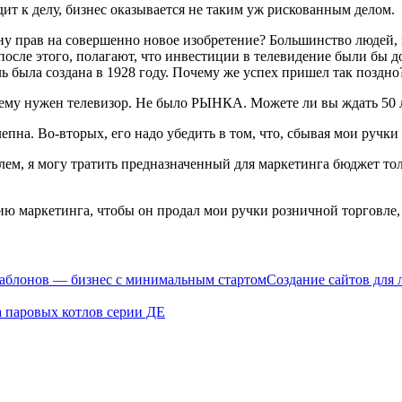
т к делу, бизнес оказывается не таким уж рискованным делом.
ну прав на совершенно новое изобретение? Большинство людей, 
т после этого, полагают, что инвестиции в телевидение были бы
ь была создана в 1928 году. Почему же успех пришел так поздно
 ему нужен телевизор. Не было РЫНКА. Можете ли вы ждать 50 л
лепна. Во-вторых, его надо убедить в том, что, сбывая мои ручк
лем, я могу тратить предназначенный для маркетинга бюджет толь
ию маркетинга, чтобы он продал мои ручки розничной торговле, 
Создание сайтов для
 паровых котлов серии ДЕ